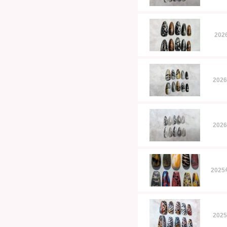
20
202
202
202
202