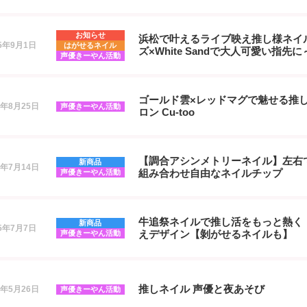
お知らせ
浜松で叶えるライブ映え推し様ネイル ✨
25年9月1日
はがせるネイル
ズ×White Sandで大人可愛い指先に
声優きーやん活動
ゴールド雲×レッドマグで魅せる推
5年8月25日
声優きーやん活動
ロン Cu-too
【調合アシンメトリーネイル】左右
新商品
5年7月14日
組み合わせ自由なネイルチップ
声優きーやん活動
牛追祭ネイルで推し活をもっと熱く
新商品
25年7月7日
えデザイン【剝がせるネイルも】
声優きーやん活動
推しネイル 声優と夜あそび
5年5月26日
声優きーやん活動