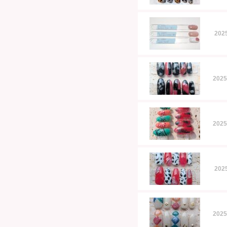
20
202
202
20
202