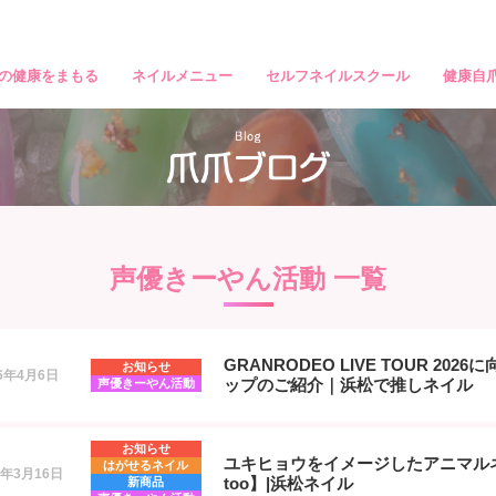
の健康をまもる
ネイルメニュー
セルフネイルスクール
健康自
声優きーやん活動 一覧
GRANRODEO LIVE TOUR 20
お知らせ
26年4月6日
ップのご紹介｜浜松で推しネイル
声優きーやん活動
お知らせ
ユキヒョウをイメージしたアニマルネ
はがせるネイル
6年3月16日
too】|浜松ネイル
新商品