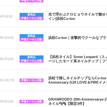
声優きーやん活動
光で浮かぶクロヒョウネイルで魅せ
新商品
26年3月1日
イン|浜松Cu-too
声優きーやん活動
新商品
浜松Cu-too｜攻撃的でクールなブ
6年2月22日
声優きーやん活動
【浜松ネイル】Snow Leopard
新商品
6年2月15日
ージしたモード系ネイルチップ｜フ
声優きーやん活動
浜松で推しネイルチップならCu-too｜G
5年11月17日
声優きーやん活動
Anniversary G20 LOVE＆FIR
GRANRODEO 20th Anniversarye-
5年9月14日
声優きーやん活動
ネイル🐆🐅【限定3作】