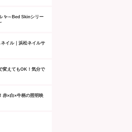
～Bed Skinシリー
～
しネイル｜浜松ネイルサ
で変えてもOK！気分で
！赤×白×牛柄の照明映