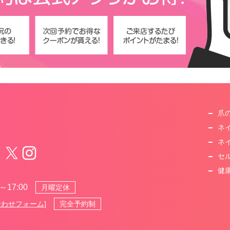
爪
ネ
ネ
セ
健
～17:00
月曜定休
完全予約制
合わせフォーム]