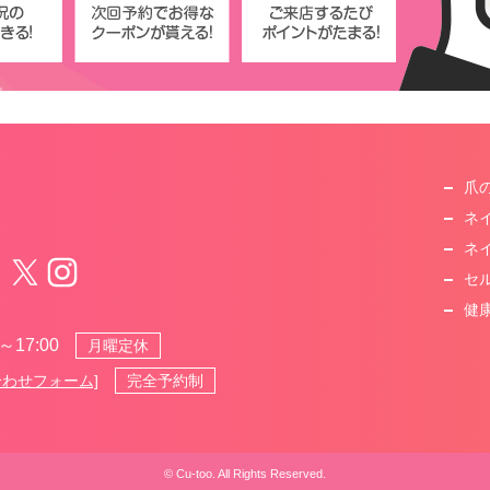
爪
ネ
ネ
セ
健
～17:00
月曜定休
完全予約制
合わせフォーム]
© Cu-too. All Rights Reserved.