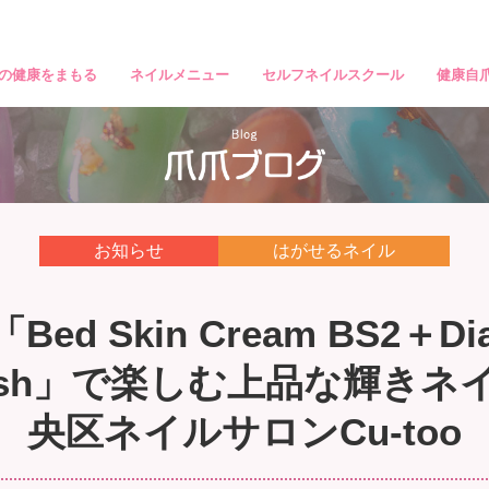
の健康をまもる
ネイルメニュー
セルフネイルスクール
健康自
お知らせ
はがせるネイル
「Bed Skin Cream BS2＋D
 Flash」で楽しむ上品な輝き
央区ネイルサロンCu-too