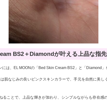
 Cream BS2＋Diamondが叶える上品な指先
、EL MOONの「Bed Skin Cream BS2」と「Diamon
eam BS2は肌なじみの良いピンクスキンカラーで、手元を自然に
dを重ねることで、上品な輝きが加わり、シンプルながらも存在感