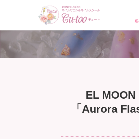
爪
EL MOON
「Aurora